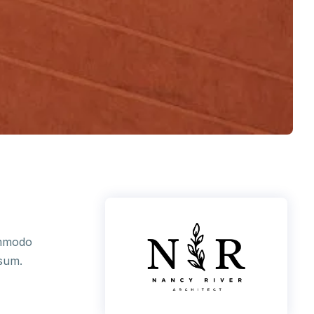
Commodo
psum.