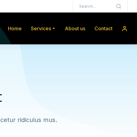
Home
Services
About us
Contact
t
cetur ridiculus mus.