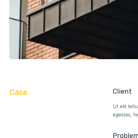
Client
Case
Ut elit te
egestas, f
Proble