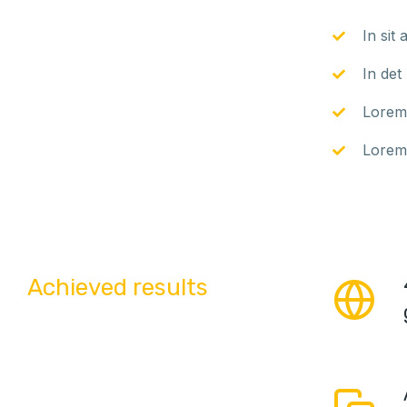
In sit
In det
Lorem 
Lorem 
Achieved results